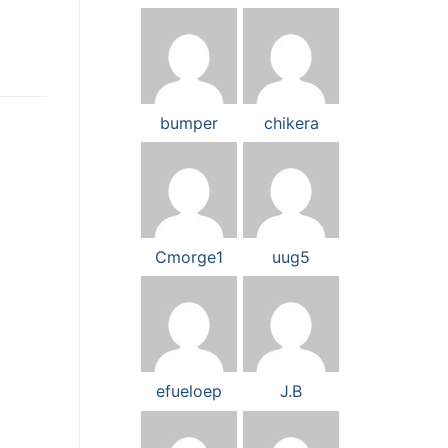
bumper
chikera
Cmorge1
uug5
efueloep
J.B