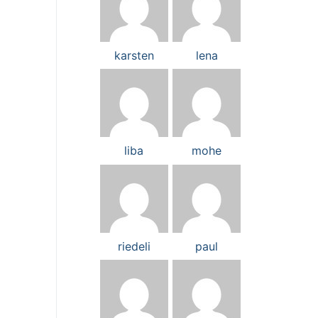
karsten
lena
liba
mohe
riedeli
paul