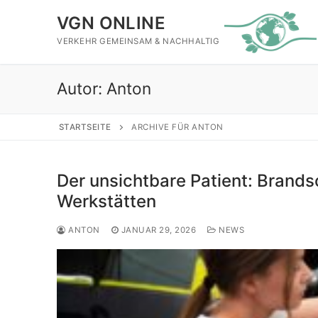
Zum
VGN ONLINE
Inhalt
springen
VERKEHR GEMEINSAM & NACHHALTIG
Autor:
Anton
STARTSEITE
ARCHIVE FÜR ANTON
Der unsichtbare Patient: Brands
Werkstätten
ANTON
JANUAR 29, 2026
NEWS