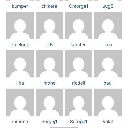
bumper
chikera
Cmorge1
uug5
efueloep
J.B
karsten
lena
liba
mohe
riedeli
paul
ramonti
Sergej1
Seroga1
Vala1