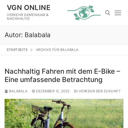
Zum
VGN ONLINE
Inhalt
VERKEHR GEMEINSAM &
springen
NACHHALTIG
Autor:
Balabala
Suchen nach:
STARTSEITE
ARCHIVE FÜR BALABALA
Nachhaltig Fahren mit dem E-Bike –
Eine umfassende Betrachtung
BALABALA
DEZEMBER 12, 2022
VERKEHR DER ZUKUNFT