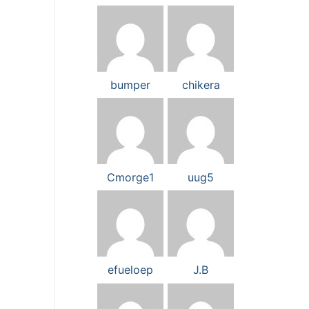
bumper
chikera
Cmorge1
uug5
efueloep
J.B