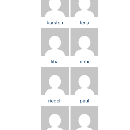
karsten
lena
liba
mohe
riedeli
paul