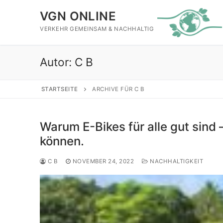
Zum
VGN ONLINE
Inhalt
springen
VERKEHR GEMEINSAM & NACHHALTIG
Autor:
C B
STARTSEITE
ARCHIVE FÜR C B
Warum E-Bikes für alle gut sind
können.
C B
NOVEMBER 24, 2022
NACHHALTIGKEIT