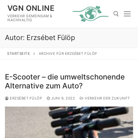
Zum
VGN ONLINE
Inhalt
VERKEHR GEMEINSAM &
springen
NACHHALTIG
Autor:
Erzsébet Fülöp
Suchen nach:
STARTSEITE
ARCHIVE FÜR ERZSÉBET FÜLÖP
E-Scooter – die umweltschonende
Alternative zum Auto?
ERZSÉBET FÜLÖP
JUNI 9, 2022
VERKEHR DER ZUKUNFT