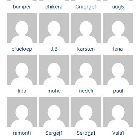
bumper
chikera
Cmorge1
uug5
efueloep
J.B
karsten
lena
liba
mohe
riedeli
paul
ramonti
Sergej1
Seroga1
Vala1